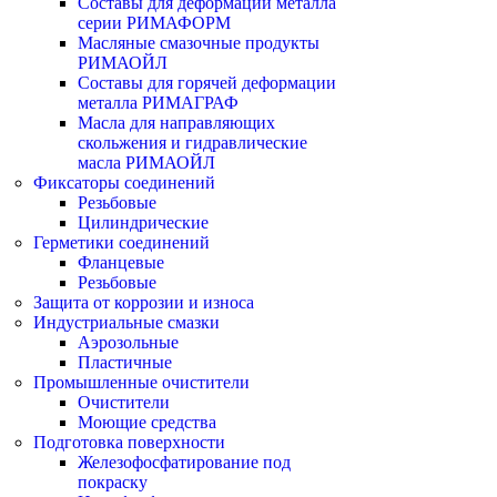
Составы для деформации металла
серии РИМАФОРМ
Масляные смазочные продукты
РИМАОЙЛ
Составы для горячей деформации
металла РИМАГРАФ
Масла для направляющих
скольжения и гидравлические
масла РИМАОЙЛ
Фиксаторы соединений
Резьбовые
Цилиндрические
Герметики соединений
Фланцевые
Резьбовые
Защита от коррозии и износа
Индустриальные смазки
Аэрозольные
Пластичные
Промышленные очистители
Очистители
Моющие средства
Подготовка поверхности
Железофосфатирование под
покраску