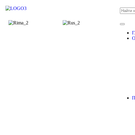
Г
О
П