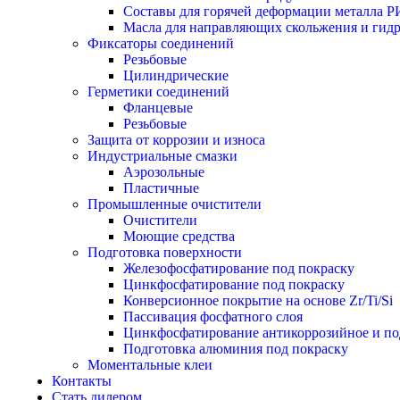
Составы для горячей деформации металла
Масла для направляющих скольжения и ги
Фиксаторы соединений
Резьбовые
Цилиндрические
Герметики соединений
Фланцевые
Резьбовые
Защита от коррозии и износа
Индустриальные смазки
Аэрозольные
Пластичные
Промышленные очистители
Очистители
Моющие средства
Подготовка поверхности
Железофосфатирование под покраску
Цинкфосфатирование под покраску
Конверсионное покрытие на основе Zr/Ti/Si
Пассивация фосфатного слоя
Цинкфосфатирование антикоррозийное и п
Подготовка алюминия под покраску
Моментальные клеи
Контакты
Стать дилером