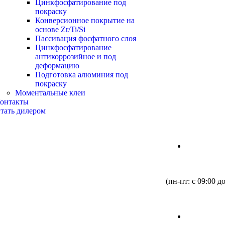
Цинкфосфатирование под
покраску
Конверсионное покрытие на
основе Zr/Ti/Si
Пассивация фосфатного слоя
Цинкфосфатирование
антикоррозийное и под
деформацию
Подготовка алюминия под
покраску
Моментальные клеи
онтакты
тать дилером
(пн-пт: с 09:00 д