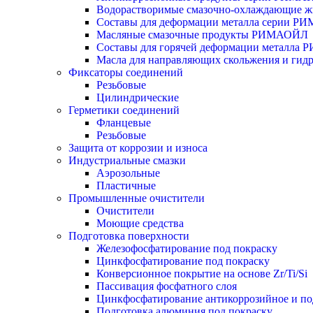
Водорастворимые смазочно-охлаждающие
Составы для деформации металла серии 
Масляные смазочные продукты РИМАОЙЛ
Составы для горячей деформации металла
Масла для направляющих скольжения и ги
Фиксаторы соединений
Резьбовые
Цилиндрические
Герметики соединений
Фланцевые
Резьбовые
Защита от коррозии и износа
Индустриальные смазки
Аэрозольные
Пластичные
Промышленные очистители
Очистители
Моющие средства
Подготовка поверхности
Железофосфатирование под покраску
Цинкфосфатирование под покраску
Конверсионное покрытие на основе Zr/Ti/Si
Пассивация фосфатного слоя
Цинкфосфатирование антикоррозийное и п
Подготовка алюминия под покраску