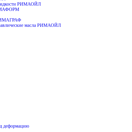
 жидкости РИМАОЙЛ
РИМАФОРМ
 РИМАГРАФ
дравлические масла РИМАОЙЛ
од деформацию