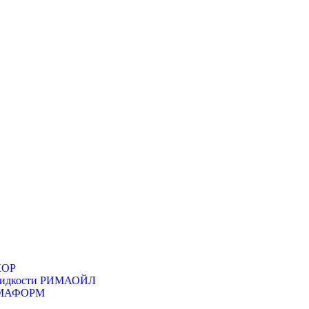
КОР
 жидкости РИМАОЙЛ
РИМАФОРМ