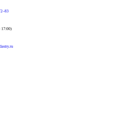
72–83
о 17:00)
astry.ru