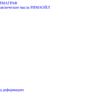
 РИМАГРАФ
дравлические масла РИМАОЙЛ
од деформацию