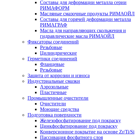
Составы для деформации металла серии
РИМАФОРМ
Масляные смазочные продукты РИМАОЙЛ
Составы для горячей деформации металла
РИМАГРАФ
Масла для направляющих скольжения и
гидравлические масла РИМАОЙЛ
Фиксаторы соединений
Резьбовые
Цилиндрические
Герметики соединений
Фланцевые
Резьбовые
Защита от коррозии и износа
Индустриальные смазки
Аэрозольные
Пластичные
Промышленные очистители
Очистители
Моющие средства
Подготовка поверхности
Железофосфатирование под покраску
Цинкфосфатирование под покраску
Конверсионное покрытие на основе Zr/Ti/Si
Пассивация фосфатного слоя