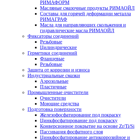
РИМАФОРМ
Масляные смазочные продукты РИМАОЙЛ
Составы для горячей деформации металла
РИМАГРАФ
Масла для направляющих скольжения и
гидравлические масла РИМАОЙЛ
Фиксаторы соединений
Резьбовые
Цилиндрические
Герметики соединений
Фланцевые
Резьбовые
Защита от коррозии и износа
Индустриальные смазки
Аэрозольные
Пластичные
Промышленные очистители
Очистители
Моющие средства
Подготовка поверхности
Железофосфатирование под покраску
Цинкфосфатирование под покраску
Конверсионное покрытие на основе Zr/Ti/Si
Пассивация фосфатного слоя
Цинкфосфатирование антикоррозийное и