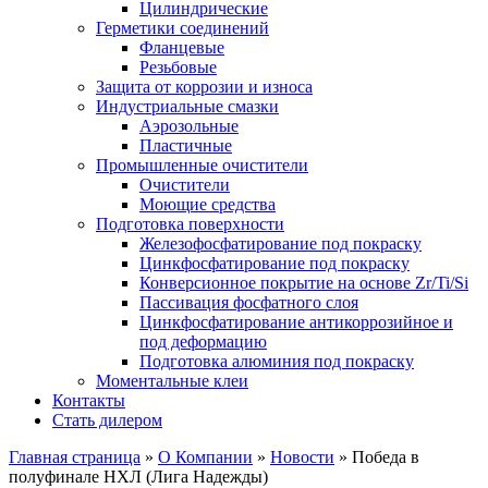
Цилиндрические
Герметики соединений
Фланцевые
Резьбовые
Защита от коррозии и износа
Индустриальные смазки
Аэрозольные
Пластичные
Промышленные очистители
Очистители
Моющие средства
Подготовка поверхности
Железофосфатирование под покраску
Цинкфосфатирование под покраску
Конверсионное покрытие на основе Zr/Ti/Si
Пассивация фосфатного слоя
Цинкфосфатирование антикоррозийное и
под деформацию
Подготовка алюминия под покраску
Моментальные клеи
Контакты
Стать дилером
Главная страница
»
О Компании
»
Новости
»
Победа в
полуфинале НХЛ (Лига Надежды)