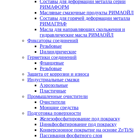
Составы для деформации металла серии
РИМАФОРМ
Масляные смазочные продукты РИМАОЙЛ
Составы для горячей деформации металла
РИМАГРАФ
Масла для направляющих скольжения и
гидравлические масла РИМАОЙЛ
Фиксаторы соединений
Резьбовые
Цилиндрические
Герметики соединений
Фланцевые
Резьбовые
Защита от коррозии и износа
Индустриальные смазки
Аэрозольные
Пластичные
Промышленные очистители
Очистители
Моющие средства
Подготовка поверхности
Железофосфатирование под покраску
Цинкфосфатирование под покраску
Конверсионное покрытие на основе Zr/Ti/Si
Пассивация фосфатного слоя