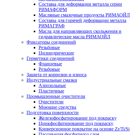
Составы для деформации металла серии
РИМАФОРМ
Масляные смазочные продукты РИМАОЙЛ
Составы для горячей деформации металла
РИМАГРАФ
Масла для направляющих скольжения и
гидравлические масла РИМАОЙЛ
Фиксаторы соединений
Резьбовые
Цилиндрические
Герметики соединений
Фланцевые
Резьбовые
Защита от коррозии и износа
Индустриальные смазки
Аэрозольные
Пластичные
Промышленные очистители
Очистители
Моющие средства
Подготовка поверхности
Железофосфатирование под покраску
Цинкфосфатирование под покраску
Конверсионное покрытие на основе Zr/Ti/Si
Пассивация фосфатного слоя