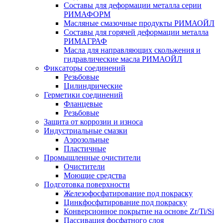
Составы для деформации металла серии
РИМАФОРМ
Масляные смазочные продукты РИМАОЙЛ
Составы для горячей деформации металла
РИМАГРАФ
Масла для направляющих скольжения и
гидравлические масла РИМАОЙЛ
Фиксаторы соединений
Резьбовые
Цилиндрические
Герметики соединений
Фланцевые
Резьбовые
Защита от коррозии и износа
Индустриальные смазки
Аэрозольные
Пластичные
Промышленные очистители
Очистители
Моющие средства
Подготовка поверхности
Железофосфатирование под покраску
Цинкфосфатирование под покраску
Конверсионное покрытие на основе Zr/Ti/Si
Пассивация фосфатного слоя