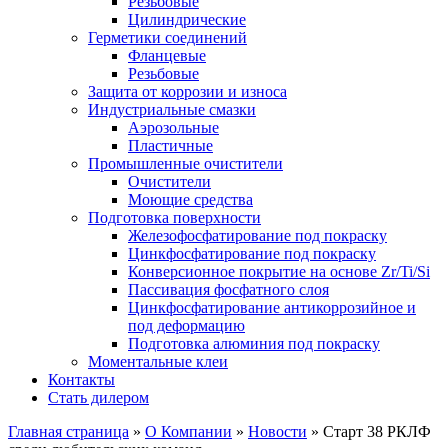
Резьбовые
Цилиндрические
Герметики соединений
Фланцевые
Резьбовые
Защита от коррозии и износа
Индустриальные смазки
Аэрозольные
Пластичные
Промышленные очистители
Очистители
Моющие средства
Подготовка поверхности
Железофосфатирование под покраску
Цинкфосфатирование под покраску
Конверсионное покрытие на основе Zr/Ti/Si
Пассивация фосфатного слоя
Цинкфосфатирование антикоррозийное и
под деформацию
Подготовка алюминия под покраску
Моментальные клеи
Контакты
Стать дилером
Главная страница
»
О Компании
»
Новости
»
Старт 38 РКЛФ