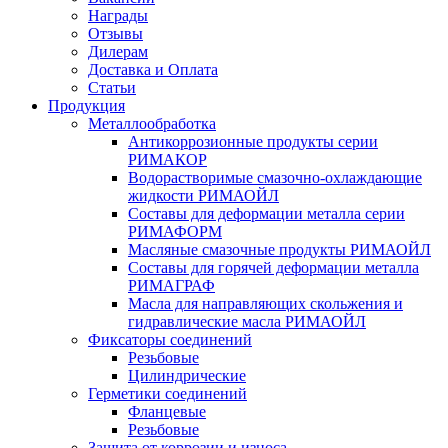
Награды
Отзывы
Дилерам
Доставка и Оплата
Статьи
Продукция
Металлообработка
Антикоррозионные продукты серии
РИМАКОР
Водорастворимые смазочно-охлаждающие
жидкости РИМАОЙЛ
Составы для деформации металла серии
РИМАФОРМ
Масляные смазочные продукты РИМАОЙЛ
Составы для горячей деформации металла
РИМАГРАФ
Масла для направляющих скольжения и
гидравлические масла РИМАОЙЛ
Фиксаторы соединений
Резьбовые
Цилиндрические
Герметики соединений
Фланцевые
Резьбовые
Защита от коррозии и износа