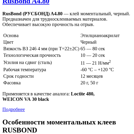
RusBond A4.80
RusBond (РУСБОНД) A4.80
— клей моментальный, черный.
Предназначен для трудносклеиваемых материалов.
Обеспечивает высокую прочность на отрыв.
Основа
Этилцианоакрилат
Цвет
Черный
Вязкость ВЗ 246 4 мм (при Т=22±2C)
65 — 80 сек
Технологическая прочность
10 — 20 сек
2
Усилия на сдвиг (сталь)
11 — 21 Н/мм
Рабочая температура
-60 °С – +120 °С
Срок годности
12 месяцев
Фасовка
20 г, 50 г
Применяется в качестве аналога:
Loctite 480,
WEICON VA 30 black
Подробнее
Особенности моментальных клеев
RUSBOND