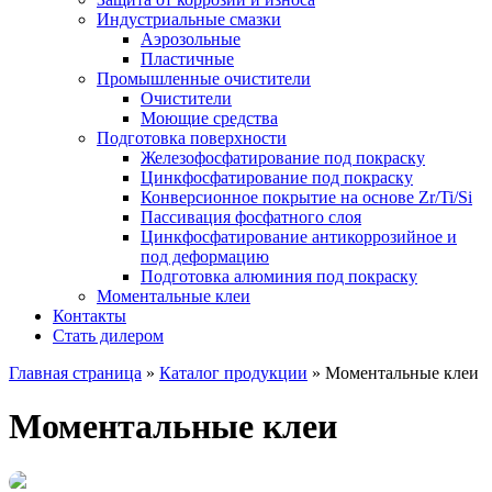
Индустриальные смазки
Аэрозольные
Пластичные
Промышленные очистители
Очистители
Моющие средства
Подготовка поверхности
Железофосфатирование под покраску
Цинкфосфатирование под покраску
Конверсионное покрытие на основе Zr/Ti/Si
Пассивация фосфатного слоя
Цинкфосфатирование антикоррозийное и
под деформацию
Подготовка алюминия под покраску
Моментальные клеи
Контакты
Стать дилером
Главная страница
»
Каталог продукции
»
Моментальные клеи
Моментальные клеи