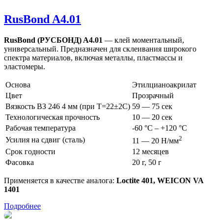
RusBond A4.01
RusBond (РУСБОНД) A4.01
— клей моментальный,
универсальный. Предназначен для склеивания широкого
спектра материалов, включая металлы, пластмассы и
эластомеры.
Основа
Этилцианоакрилат
Цвет
Прозрачный
Вязкость ВЗ 246 4 мм (при Т=22±2C)
59 — 75 сек
Технологическая прочность
10 — 20 сек
Рабочая температура
-60 °С – +120 °С
2
Усилия на сдвиг (сталь)
11 — 20 Н/мм
Срок годности
12 месяцев
Фасовка
20 г, 50 г
Применяется в качестве аналога:
Loctite 401, WEICON VA
1401
Подробнее