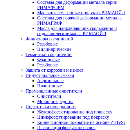
Составы для деформации металла серии
РИМАФОРМ
Масляные смазочные продукты РИМАОЙЛ
Составы для горячей деформации металла
РИМАГРАФ
Масла для направляющих скольжения и
гидравлические масла РИМАОЙЛ
Фиксаторы соединений
Резьбовые
Цилиндрические
Герметики соединений
Фланцевые
Резьбовые
Защита от коррозии и износа
Индустриальные смазки
Аэрозольные
Пластичные
Промышленные очистители
Очистители
Моющие средства
Подготовка поверхности
Железофосфатирование под покраску
Цинкфосфатирование под покраску
Конверсионное покрытие на основе Zr/Ti/Si
Пассивация фосфатного слоя