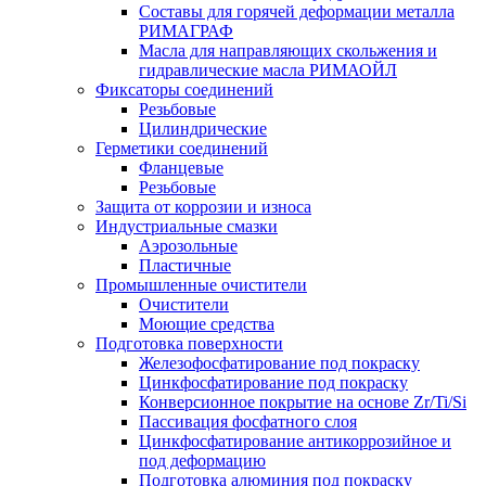
Составы для горячей деформации металла
РИМАГРАФ
Масла для направляющих скольжения и
гидравлические масла РИМАОЙЛ
Фиксаторы соединений
Резьбовые
Цилиндрические
Герметики соединений
Фланцевые
Резьбовые
Защита от коррозии и износа
Индустриальные смазки
Аэрозольные
Пластичные
Промышленные очистители
Очистители
Моющие средства
Подготовка поверхности
Железофосфатирование под покраску
Цинкфосфатирование под покраску
Конверсионное покрытие на основе Zr/Ti/Si
Пассивация фосфатного слоя
Цинкфосфатирование антикоррозийное и
под деформацию
Подготовка алюминия под покраску