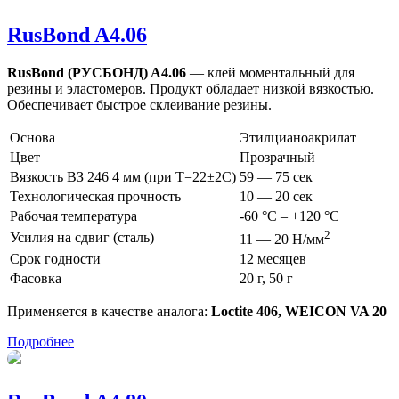
RusBond A4.06
RusBond (РУСБОНД) A4.06
— клей моментальный для
резины и эластомеров. Продукт обладает низкой вязкостью.
Обеспечивает быстрое склеивание резины.
Основа
Этилцианоакрилат
Цвет
Прозрачный
Вязкость ВЗ 246 4 мм (при Т=22±2C)
59 — 75 сек
Технологическая прочность
10 — 20 сек
Рабочая температура
-60 °С – +120 °С
2
Усилия на сдвиг (сталь)
11 — 20 Н/мм
Срок годности
12 месяцев
Фасовка
20 г, 50 г
Применяется в качестве аналога:
Loctite 406, WEICON VA 20
Подробнее