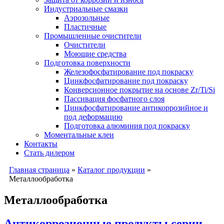
Индустриальные смазки
Аэрозольные
Пластичные
Промышленные очистители
Очистители
Моющие средства
Подготовка поверхности
Железофосфатирование под покраску
Цинкфосфатирование под покраску
Конверсионное покрытие на основе Zr/Ti/Si
Пассивация фосфатного слоя
Цинкфосфатирование антикоррозийное и
под деформацию
Подготовка алюминия под покраску
Моментальные клеи
Контакты
Стать дилером
Главная страница
»
Каталог продукции
»
Металлообработка
Металлообработка
Антикоррозионные продукты серии