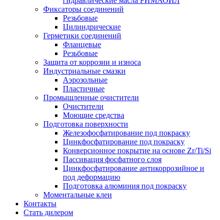
гидравлические масла РИМАОЙЛ
Фиксаторы соединений
Резьбовые
Цилиндрические
Герметики соединений
Фланцевые
Резьбовые
Защита от коррозии и износа
Индустриальные смазки
Аэрозольные
Пластичные
Промышленные очистители
Очистители
Моющие средства
Подготовка поверхности
Железофосфатирование под покраску
Цинкфосфатирование под покраску
Конверсионное покрытие на основе Zr/Ti/Si
Пассивация фосфатного слоя
Цинкфосфатирование антикоррозийное и
под деформацию
Подготовка алюминия под покраску
Моментальные клеи
Контакты
Стать дилером