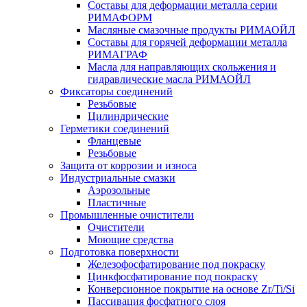
Составы для деформации металла серии
РИМАФОРМ
Масляные смазочные продукты РИМАОЙЛ
Составы для горячей деформации металла
РИМАГРАФ
Масла для направляющих скольжения и
гидравлические масла РИМАОЙЛ
Фиксаторы соединений
Резьбовые
Цилиндрические
Герметики соединений
Фланцевые
Резьбовые
Защита от коррозии и износа
Индустриальные смазки
Аэрозольные
Пластичные
Промышленные очистители
Очистители
Моющие средства
Подготовка поверхности
Железофосфатирование под покраску
Цинкфосфатирование под покраску
Конверсионное покрытие на основе Zr/Ti/Si
Пассивация фосфатного слоя