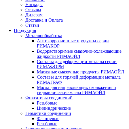
Награды
Отзывы
Дилерам
Доставка и Оплата
Статьи
Продукция
Металлообработка
Антикоррозионные продукты серии
РИМАКОР
Водорастворимые смазочно-охлаждающие
жидкости РИМАОЙЛ
Составы для деформации металла серии
РИМАФОРМ
Масляные смазочные продукты РИМАОЙЛ
Составы для горячей деформации металла
РИМАГРАФ
Масла для направляющих скольжения и
гидравлические масла РИМАОЙЛ
Фиксаторы соединений
Резьбовые
Цилиндрические
Герметики соединений
Фланцевые
Резьбовые
Защита от коррозии и износа