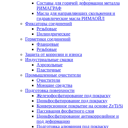
Составы для горячей деформации металла
РИМАГРАФ
Масла для направляющих скольжения и
гидравлические масла РИМАОЙЛ
Фиксаторы соединений
Резьбовые
Цилиндрические
Герметики соединений
Фланцевые
Резьбовые
Защита от коррозии и износа
Индустриальные смазки
Аэрозольные
Пластичные
Промышленные очистители
Очистители
Моющие средства
Подготовка поверхности
Железофосфатирование под покраску
Цинкфосфатирование под покраску
Конверсионное покрытие на основе Zr/Ti/Si
Пассивация фосфатного слоя
Цинкфосфатирование антикоррозийное и
под деформацию
Подготовка алюминия под покраску