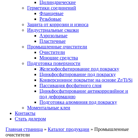
Цилиндрические
Герметики соединений
Фланцевые
Резьбовые
Защита от коррозии и износа
Индустриальные смазки
Аэрозольные
Пластичные
Промышленные очистители
Очистители
Моющие средства
Подготовка поверхности
Железофосфатирование под покраску
Цинкфосфатирование под покраску
Конверсионное покрытие на основе Zr/Ti/Si
Пассивация фосфатного слоя
Цинкфосфатирование антикоррозийное и
под деформацию
Подготовка алюминия под покраску
Моментальные клеи
Контакты
Стать дилером
Главная страница
»
Каталог продукции
»
Промышленные
очистители