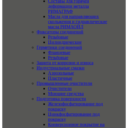
Составы для горячей
деформации металла
РИМАГРАФ
Масла для направляющих
скольжения и гидравлические
масла РИМАОЙЛ
Фиксаторы соединений
Резьбовые
Цилиндрические
Герметики соединений
Фланцевые
Резьбовые
Защита от коррозии и износа
Индустриальные смазки
Аэрозольные
Пластичные
Промышленные очистители
Очистители
Моющие средства
Подготовка поверхности
Железофосфатирование под
покраску
Цинкфосфатирование под
покраску
Конверсионное покрытие на