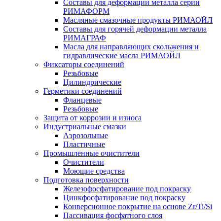
Составы для деформации металла серии
РИМАФОРМ
Масляные смазочные продукты РИМАОЙЛ
Составы для горячей деформации металла
РИМАГРАФ
Масла для направляющих скольжения и
гидравлические масла РИМАОЙЛ
Фиксаторы соединений
Резьбовые
Цилиндрические
Герметики соединений
Фланцевые
Резьбовые
Защита от коррозии и износа
Индустриальные смазки
Аэрозольные
Пластичные
Промышленные очистители
Очистители
Моющие средства
Подготовка поверхности
Железофосфатирование под покраску
Цинкфосфатирование под покраску
Конверсионное покрытие на основе Zr/Ti/Si
Пассивация фосфатного слоя