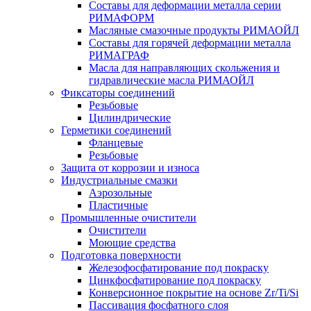
Составы для деформации металла серии
РИМАФОРМ
Масляные смазочные продукты РИМАОЙЛ
Составы для горячей деформации металла
РИМАГРАФ
Масла для направляющих скольжения и
гидравлические масла РИМАОЙЛ
Фиксаторы соединений
Резьбовые
Цилиндрические
Герметики соединений
Фланцевые
Резьбовые
Защита от коррозии и износа
Индустриальные смазки
Аэрозольные
Пластичные
Промышленные очистители
Очистители
Моющие средства
Подготовка поверхности
Железофосфатирование под покраску
Цинкфосфатирование под покраску
Конверсионное покрытие на основе Zr/Ti/Si
Пассивация фосфатного слоя