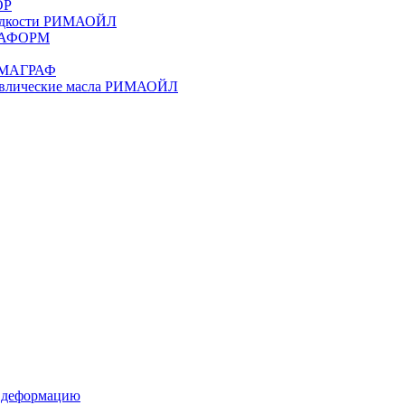
ОР
жидкости РИМАОЙЛ
ИМАФОРМ
РИМАГРАФ
равлические масла РИМАОЙЛ
д деформацию