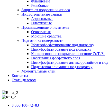
Фланцевые
Резьбовые
Защита от коррозии и износа
Индустриальные смазки
Аэрозольные
Пластичные
Промышленные очистители
Очистители
Моющие средства
Подготовка поверхности
Железофосфатирование под покраску
Цинкфосфатирование под покраску
Конверсионное покрытие на основе Zr/Ti/Si
Пассивация фосфатного слоя
Цинкфосфатирование антикоррозийное и по
Подготовка алюминия под покраску
Моментальные клеи
Контакты
Стать дилером
8 800 100–72–83