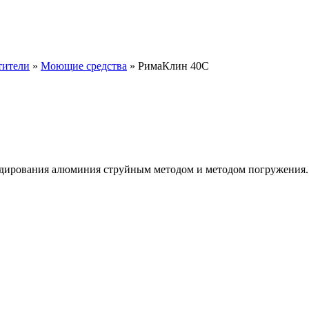
тители
»
Моющие средства
»
РимаКлин 40С
сидирования алюминия струйным методом и методом погружения.