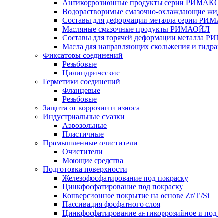
Антикоррозионные продукты серии РИМАК
Водорастворимые смазочно-охлаждающие 
Составы для деформации металла серии Р
Масляные смазочные продукты РИМАОЙЛ
Составы для горячей деформации металла 
Масла для направляющих скольжения и гид
Фиксаторы соединений
Резьбовые
Цилиндрические
Герметики соединений
Фланцевые
Резьбовые
Защита от коррозии и износа
Индустриальные смазки
Аэрозольные
Пластичные
Промышленные очистители
Очистители
Моющие средства
Подготовка поверхности
Железофосфатирование под покраску
Цинкфосфатирование под покраску
Конверсионное покрытие на основе Zr/Ti/Si
Пассивация фосфатного слоя
Цинкфосфатирование антикоррозийное и по