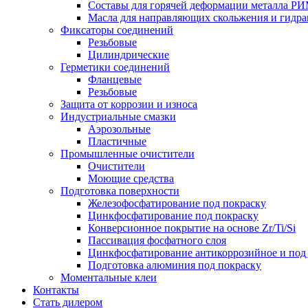
Составы для горячей деформации металла 
Масла для направляющих скольжения и гид
Фиксаторы соединений
Резьбовые
Цилиндрические
Герметики соединений
Фланцевые
Резьбовые
Защита от коррозии и износа
Индустриальные смазки
Аэрозольные
Пластичные
Промышленные очистители
Очистители
Моющие средства
Подготовка поверхности
Железофосфатирование под покраску
Цинкфосфатирование под покраску
Конверсионное покрытие на основе Zr/Ti/Si
Пассивация фосфатного слоя
Цинкфосфатирование антикоррозийное и по
Подготовка алюминия под покраску
Моментальные клеи
Контакты
Стать дилером