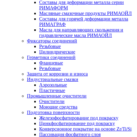
Составы для деформации металла серии
РИМАФОРМ
Масляные смазочные продукты РИМАОЙЛ
Составы для горячей деформации металла
РИМАГРАФ
Масла для направляющих скольжения и
гидравлические масла РИМАОЙЛ
Фиксаторы соединений
Резьбовые
Цилиндрические
Герметики соединений
Фланцевые
Резьбовые
Защита от коррозии и износа
Индустриальные смазки
Аэрозольные
Пластичные
Промышленные очистители
Очистители
Моющие средства
Подготовка поверхности
Железофосфатирование под покраску
Цинкфосфатирование под покраску
Конверсионное покрытие на основе Zr/Ti/Si
Пассивация фосфатного слоя