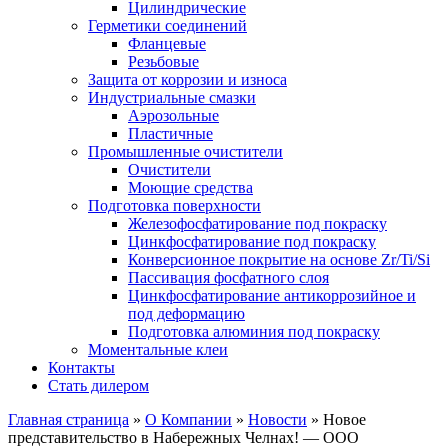
Цилиндрические
Герметики соединений
Фланцевые
Резьбовые
Защита от коррозии и износа
Индустриальные смазки
Аэрозольные
Пластичные
Промышленные очистители
Очистители
Моющие средства
Подготовка поверхности
Железофосфатирование под покраску
Цинкфосфатирование под покраску
Конверсионное покрытие на основе Zr/Ti/Si
Пассивация фосфатного слоя
Цинкфосфатирование антикоррозийное и
под деформацию
Подготовка алюминия под покраску
Моментальные клеи
Контакты
Стать дилером
Главная страница
»
О Компании
»
Новости
»
Новое
представительство в Набережных Челнах! — ООО