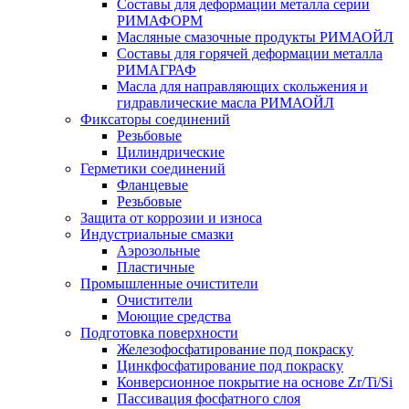
Составы для деформации металла серии
РИМАФОРМ
Масляные смазочные продукты РИМАОЙЛ
Составы для горячей деформации металла
РИМАГРАФ
Масла для направляющих скольжения и
гидравлические масла РИМАОЙЛ
Фиксаторы соединений
Резьбовые
Цилиндрические
Герметики соединений
Фланцевые
Резьбовые
Защита от коррозии и износа
Индустриальные смазки
Аэрозольные
Пластичные
Промышленные очистители
Очистители
Моющие средства
Подготовка поверхности
Железофосфатирование под покраску
Цинкфосфатирование под покраску
Конверсионное покрытие на основе Zr/Ti/Si
Пассивация фосфатного слоя