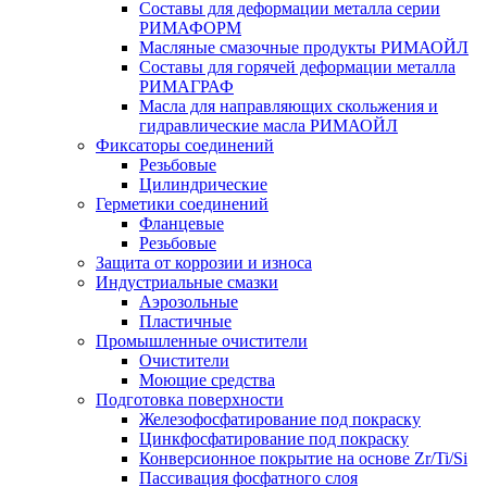
Составы для деформации металла серии
РИМАФОРМ
Масляные смазочные продукты РИМАОЙЛ
Составы для горячей деформации металла
РИМАГРАФ
Масла для направляющих скольжения и
гидравлические масла РИМАОЙЛ
Фиксаторы соединений
Резьбовые
Цилиндрические
Герметики соединений
Фланцевые
Резьбовые
Защита от коррозии и износа
Индустриальные смазки
Аэрозольные
Пластичные
Промышленные очистители
Очистители
Моющие средства
Подготовка поверхности
Железофосфатирование под покраску
Цинкфосфатирование под покраску
Конверсионное покрытие на основе Zr/Ti/Si
Пассивация фосфатного слоя