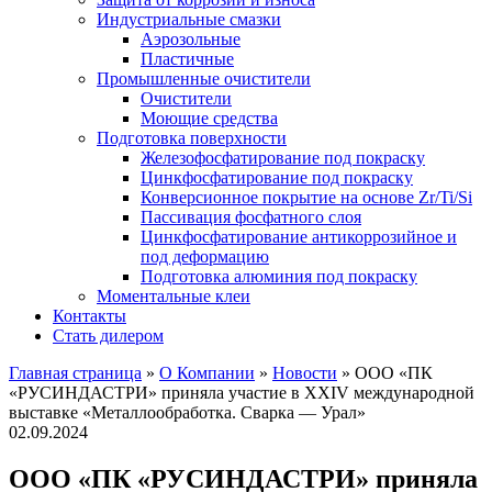
Индустриальные смазки
Аэрозольные
Пластичные
Промышленные очистители
Очистители
Моющие средства
Подготовка поверхности
Железофосфатирование под покраску
Цинкфосфатирование под покраску
Конверсионное покрытие на основе Zr/Ti/Si
Пассивация фосфатного слоя
Цинкфосфатирование антикоррозийное и
под деформацию
Подготовка алюминия под покраску
Моментальные клеи
Контакты
Стать дилером
Главная страница
»
О Компании
»
Новости
»
ООО «ПК
«РУСИНДАСТРИ» приняла участие в XXIV международной
выставке «Металлообработка. Сварка — Урал»
02.09.2024
ООО «ПК «РУСИНДАСТРИ» приняла