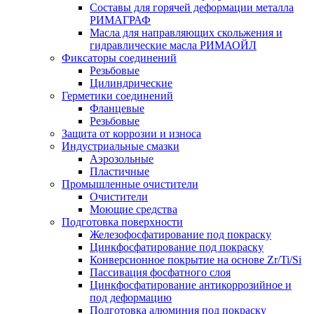
Составы для горячей деформации металла
РИМАГРАФ
Масла для направляющих скольжения и
гидравлические масла РИМАОЙЛ
Фиксаторы соединений
Резьбовые
Цилиндрические
Герметики соединений
Фланцевые
Резьбовые
Защита от коррозии и износа
Индустриальные смазки
Аэрозольные
Пластичные
Промышленные очистители
Очистители
Моющие средства
Подготовка поверхности
Железофосфатирование под покраску
Цинкфосфатирование под покраску
Конверсионное покрытие на основе Zr/Ti/Si
Пассивация фосфатного слоя
Цинкфосфатирование антикоррозийное и
под деформацию
Подготовка алюминия под покраску