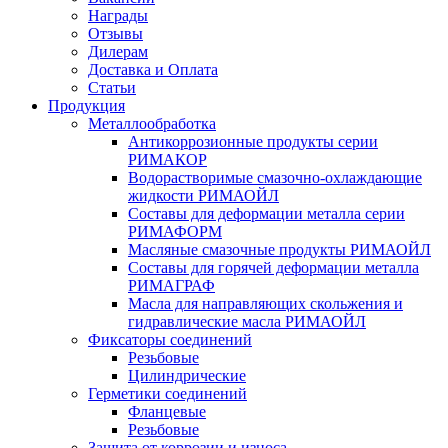
Награды
Отзывы
Дилерам
Доставка и Оплата
Статьи
Продукция
Металлообработка
Антикоррозионные продукты серии
РИМАКОР
Водорастворимые смазочно-охлаждающие
жидкости РИМАОЙЛ
Составы для деформации металла серии
РИМАФОРМ
Масляные смазочные продукты РИМАОЙЛ
Составы для горячей деформации металла
РИМАГРАФ
Масла для направляющих скольжения и
гидравлические масла РИМАОЙЛ
Фиксаторы соединений
Резьбовые
Цилиндрические
Герметики соединений
Фланцевые
Резьбовые
Защита от коррозии и износа