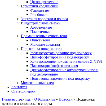
Цилиндрические
Герметики соединений
Фланцевые
Резьбовые
Защита от коррозии и износа
Индустриальные смазки
Аэрозольные
Пластичные
Промышленные очистители
Очистители
Моющие средства
Подготовка поверхности
Железофосфатирование под покраску
Цинкфосфатирование под покраску
Конверсионное покрытие на основе Zr/Ti/Si
Пассивация фосфатного слоя
Цинкфосфатирование антикоррозийное и
под деформацию
Подготовка алюминия под покраску
Моментальные клеи
Контакты
Стать дилером
Главная страница
»
О Компании
»
Новости
»
Поддержка
детского и юношеского спорта