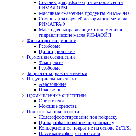
Составы для деформации металла серии
РИМАФОРМ
Масляные смазочные продукты РИМАОЙЛ
Составы для горячей деформации металла
РИМАГРАФ
Масла для направляющих скольжения и
гидравлические масла РИМАОЙЛ
Фиксаторы соединений
Резьбовые
Цилиндрические
Герметики соединений
Фланцевые
Резьбовые
Защита от коррозии и износа
Индустриальные смазки
Аэрозольные
Пластичные
Промышленные очистители
Очистители
Моющие средства
Подготовка поверхности
Железофосфатирование под покраску
Цинкфосфатирование под покраску
Конверсионное покрытие на основе Zr/Ti/Si
Пассивация фосфатного слоя