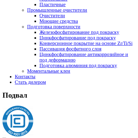
Пластичные
Промышленные очистители
Очистители
Моющие средства
Подготовка поверхности
Железофосфатирование под покраску
Цинкфосфатирование под покраску
Конверсионное покрытие на основе Zr/Ti/Si
Пассивация фосфатного слоя
Цинкфосфатирование антикоррозийное и
под деформацию
Подготовка алюминия под покраску
Моментальные клеи
Контакты
Стать дилером
Подвал