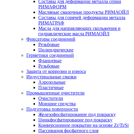
Составы для деформации металла серии
РИМАФОРМ
Масляные смазочные продукты РИМАОЙЛ
Составы для горячей деформации металла
РИМАГРАФ
Масла для направляющих скольжения и
гидравлические масла РИМАОЙЛ
Фиксаторы соединений
Резьбовые
Цилиндрические
Герметики соединений
Фланцевые
Резьбовые
Защита от коррозии и износа
Индустриальные смазки
Аэрозольные
Пластичные
Промышленные очистители
Очистители
Моющие средства
Подготовка поверхности
Железофосфатирование под покраску
Цинкфосфатирование под покраску
Конверсионное покрытие на основе Zr/Ti/Si
Пассивация фосфатного слоя