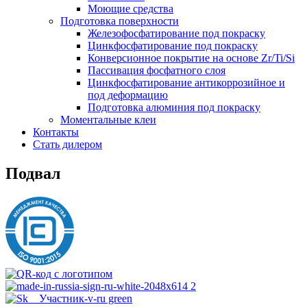
Моющие средства
Подготовка поверхности
Железофосфатирование под покраску
Цинкфосфатирование под покраску
Конверсионное покрытие на основе Zr/Ti/Si
Пассивация фосфатного слоя
Цинкфосфатирование антикоррозийное и
под деформацию
Подготовка алюминия под покраску
Моментальные клеи
Контакты
Стать дилером
Подвал