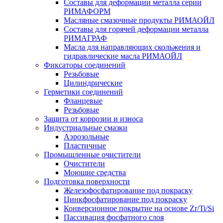
Составы для деформации металла серии
РИМАФОРМ
Масляные смазочные продукты РИМАОЙЛ
Составы для горячей деформации металла
РИМАГРАФ
Масла для направляющих скольжения и
гидравлические масла РИМАОЙЛ
Фиксаторы соединений
Резьбовые
Цилиндрические
Герметики соединений
Фланцевые
Резьбовые
Защита от коррозии и износа
Индустриальные смазки
Аэрозольные
Пластичные
Промышленные очистители
Очистители
Моющие средства
Подготовка поверхности
Железофосфатирование под покраску
Цинкфосфатирование под покраску
Конверсионное покрытие на основе Zr/Ti/Si
Пассивация фосфатного слоя