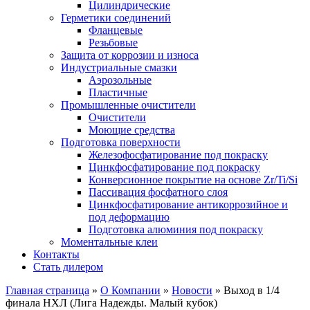
Цилиндрические
Герметики соединений
Фланцевые
Резьбовые
Защита от коррозии и износа
Индустриальные смазки
Аэрозольные
Пластичные
Промышленные очистители
Очистители
Моющие средства
Подготовка поверхности
Железофосфатирование под покраску
Цинкфосфатирование под покраску
Конверсионное покрытие на основе Zr/Ti/Si
Пассивация фосфатного слоя
Цинкфосфатирование антикоррозийное и
под деформацию
Подготовка алюминия под покраску
Моментальные клеи
Контакты
Стать дилером
Главная страница
»
О Компании
»
Новости
»
Выход в 1/4
финала НХЛ (Лига Надежды. Малый кубок)