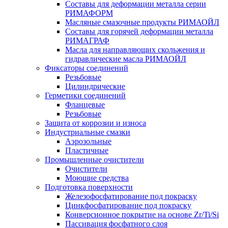
Составы для деформации металла серии
РИМАФОРМ
Масляные смазочные продукты РИМАОЙЛ
Составы для горячей деформации металла
РИМАГРАФ
Масла для направляющих скольжения и
гидравлические масла РИМАОЙЛ
Фиксаторы соединений
Резьбовые
Цилиндрические
Герметики соединений
Фланцевые
Резьбовые
Защита от коррозии и износа
Индустриальные смазки
Аэрозольные
Пластичные
Промышленные очистители
Очистители
Моющие средства
Подготовка поверхности
Железофосфатирование под покраску
Цинкфосфатирование под покраску
Конверсионное покрытие на основе Zr/Ti/Si
Пассивация фосфатного слоя